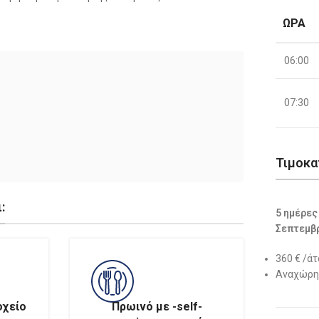
ΏΡΑ
06:00
07:30
Τιμοκα
:
5 ημέρες
Σεπτεμβ
360 € /ά
Αναχώρησ
οχείο
Πρωινό με -self-