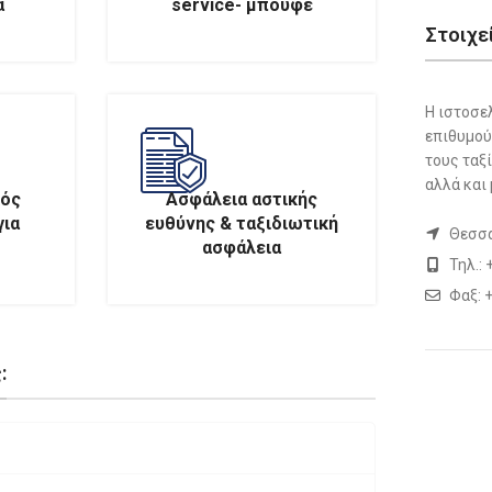
α
service- μπουφέ
Στοιχε
Η ιστοσε
επιθυμού
τους ταξί
αλλά και 
κός
Ασφάλεια αστικής
για
ευθύνης & ταξιδιωτική
Θεσσα
ασφάλεια
Τηλ.:
Φαξ: 
: